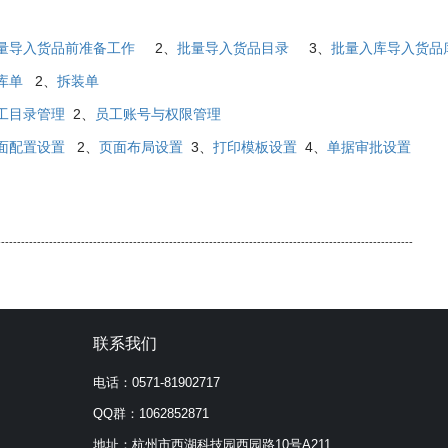
量导入货品前准备工作
2、
批量导入货品目录
3、
批量入库导入货品
库单
2、
拆装单
工目录管理
2、
员工账号与权限管理
面配置设置
2、
页面布局设置
3、
打印模板设置
4、
单据审批设置
--------------------------------------------------------------------------------------------------------
联系我们
电话：0571-81902717
QQ群：1062852871
地址：杭州市西湖科技园西园路10号A211