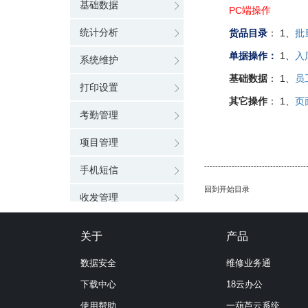
基础数据
PC端操作
统计分析
货品目录
： 1、
批
单据操作：
1、
入
系统维护
基础数据
： 1、
员
打印设置
其它操作
： 1、
页
考勤管理
项目管理
-------------------------------------
手机短信
回到开始目录
收发管理
厂商结算
关于
产品
云盘管理
数据安全
维修业务通
下载中心
18云办公
使用帮助
一葫芦云系统