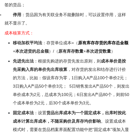
签的货品；
停用
：货品因为有关联业务不能删除时，可以设置停用，这样
就不显示了。
成本核算方式：
移动加权平均法
：存货单位成本=（
原有库存存货的库存总金额
+
本次进货的总金额
）/（
原有库存数量
+
本次进货数量
）
先进先出法
：根据先购进的存货先发出原则，则
成本单价是按
先采购入库的单价先出库核算
，对存货的发出和结存进行计价
的方法，比如：假设库存为零，1日购入A产品100个单价2元；
3日购入A产品50个单价3元； 5日销售发出A产品50个，则发出
单价成本为2元，总成本为100元；6日发出A产品80个，则前50
个成本单价为2元，后30个成本单价为3元。
固定成本法
：设置
货品出库成本为一个固定成本，出库时按此
成本计算出库成本，不随采购价及库存均价影响
。设置成成本
模式时，需要在货品档案界面配置功能中把”固定成本”项加入显