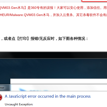
e.QVM03.Gen木马】是360专有的误报！大家可以安心使用，添加信任。用Micro
EUR/Malware.QVM03.Gen木马，并加入云查杀。其它杀毒软件不会
时，或者点【打印】报错/无反应时，如下图各种情况：