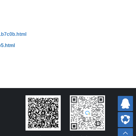
1b7c0b.html
e5.html