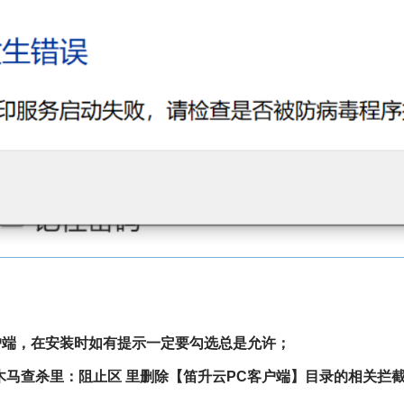
户端，在安装时如有提示一定要勾选总是允许；
--木马查杀里：阻止区 里删除【笛升云PC客户端】目录的相关拦