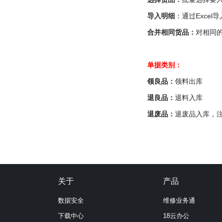
导入明细
：通过Exce
合并相同货品：
对相同
单据类别：
领良品：
领料出库
退良品：
退料入库
退废品：
退废品入库，
关于
产品
数据安全
维修业务通
下载中心
18云办公