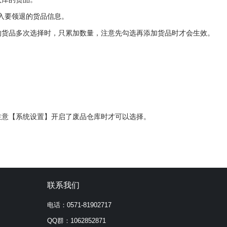
l导入要领退的货品信息。
的货品多次选择时，只累加数量，注意先勾选再添加货品时才会生效。
注意【
系统设置
】开启了废品仓库时才可以选择。
联系我们
电话：0571-81902717
QQ群：1062852871